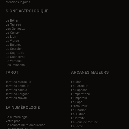
Mentions légales
SIGNE ASTROLOGIQUE
Le Bélier
Le Taureau
Les Gémeaux
Le Cancer
Le Lion
La Vierge
La Balance
Le Scorpion
Le Sagittaire
Le Capricorne
Le Verseau
Les Poissons
TAROT
ARCANES MAJEURS
Tarot de Marseille
Le Mat
Tarot de l'amour
Le Bateleur
Tarot du couple
La Papesse
Tarot de l'argent
L'impératrice
Tarot du travail
L'Empereur
Le Pape
L'Amoureux
LA NUMÉROLOGIE
Le Chariot
La Justice
La numérologie
L'Hermite
Votre profil
La Roue de fortune
La compatibilité amoureuse
La Force