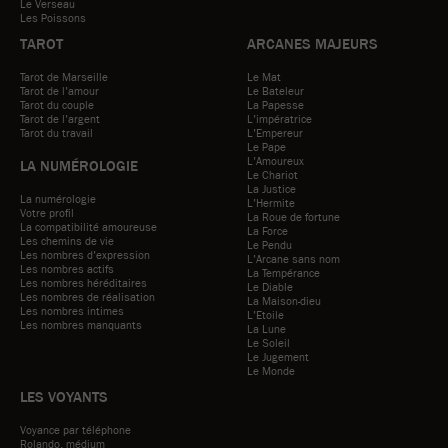
Le Verseau
Les Poissons
TAROT
ARCANES MAJEURS
Tarot de Marseille
Le Mat
Tarot de l'amour
Le Bateleur
Tarot du couple
La Papesse
Tarot de l'argent
L'impératrice
Tarot du travail
L'Empereur
Le Pape
L'Amoureux
LA NUMÉROLOGIE
Le Chariot
La Justice
La numérologie
L'Hermite
Votre profil
La Roue de fortune
La compatibilité amoureuse
La Force
Les chemins de vie
Le Pendu
Les nombres d'expression
L'Arcane sans nom
Les nombres actifs
La Tempérance
Les nombres héréditaires
Le Diable
Les nombres de réalisation
La Maison-dieu
Les nombres intimes
L'Etoile
Les nombres manquants
La Lune
Le Soleil
Le Jugement
Le Monde
LES VOYANTS
Voyance par téléphone
Rolando, médium