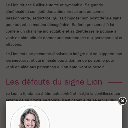
Le Lion réussit à allier autorité et sympathie. Sa grande
générosité et son goût des autres en fait une personne
passionnante, séductrice, qui sait imposer son point de vue sans
pour autant se montrer désagréable. Sa forte personnalité lui
confère un charisme indiscutable et sa gentillesse le pousse à
venir en aide afin de donner une contenance aux personnes plus
effacées.
Le Lion est une personne résolument intègre qui ne supporte pas
les injustices, et qui n'hésite pas à donner de personne pour
venir en aide aux personnes qui en éprouvent le besoin.
Les défauts du signe Lion
Le Lion a tendance à être autocentré et malgré la gentillesse qui
émane de sa propre personne, il est capable de se replier sur lui-
même et de devenir colérique lorsqu'il n'obtient pas ce pour quoi
il aspire. Le Lion a une soif intarissable de reconnaissance et se
montre particulièrement sensible à la flatterie. En ce sens, il en
devient naïf. Il est alors facile de profiter de sa crédulité et de sa