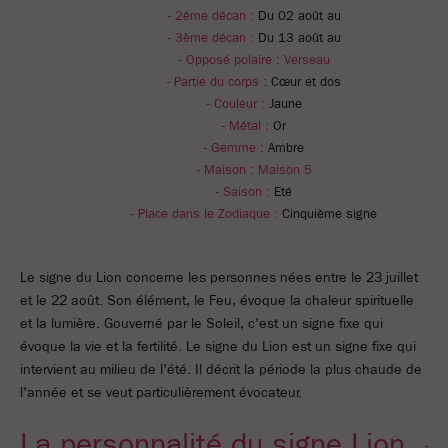
- 2ème décan :
Du 02 août au
- 3ème décan :
Du 13 août au
- Opposé polaire :
Verseau
- Partie du corps :
Cœur et dos
- Couleur :
Jaune
- Métal :
Or
- Gemme :
Ambre
- Maison :
Maison 5
- Saison :
Eté
- Place dans le Zodiaque :
Cinquième signe
Le signe du Lion concerne les personnes nées entre le 23 juillet
et le 22 août. Son élément, le Feu, évoque la chaleur spirituelle
et la lumière. Gouverné par le Soleil, c'est un signe fixe qui
évoque la vie et la fertilité. Le signe du Lion est un signe fixe qui
intervient au milieu de l'été. Il décrit la période la plus chaude de
l'année et se veut particulièrement évocateur.
La personnalité du signe Lion