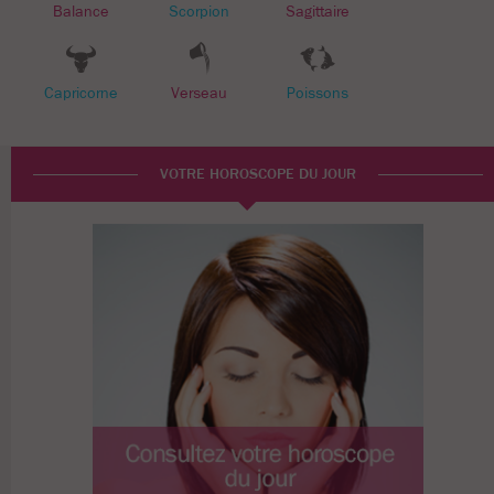
Balance
Scorpion
Sagittaire
Capricorne
Verseau
Poissons
VOTRE HOROSCOPE DU JOUR