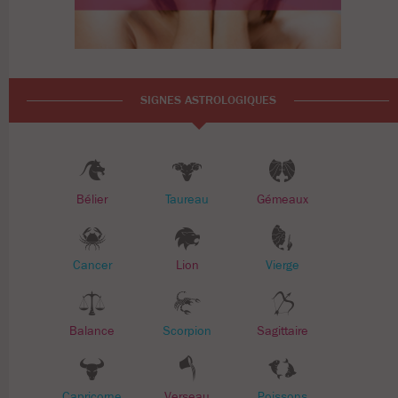
SIGNES ASTROLOGIQUES
Bélier
Taureau
Gémeaux
Cancer
Lion
Vierge
Balance
Scorpion
Sagittaire
Capricorne
Verseau
Poissons