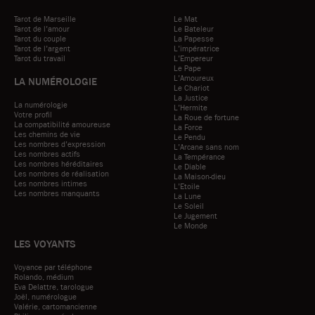
Tarot de Marseille
Le Mat
Tarot de l'amour
Le Bateleur
Tarot du couple
La Papesse
Tarot de l'argent
L'impératrice
Tarot du travail
L'Empereur
Le Pape
L'Amoureux
LA NUMÉROLOGIE
Le Chariot
La Justice
La numérologie
L'Hermite
Votre profil
La Roue de fortune
La compatibilité amoureuse
La Force
Les chemins de vie
Le Pendu
Les nombres d'expression
L'Arcane sans nom
Les nombres actifs
La Tempérance
Les nombres héréditaires
Le Diable
Les nombres de réalisation
La Maison-dieu
Les nombres intimes
L'Etoile
Les nombres manquants
La Lune
Le Soleil
Le Jugement
Le Monde
LES VOYANTS
Voyance par téléphone
Rolando, médium
Eva Delattre, tarologue
Joël, numérologue
Valérie, cartomancienne