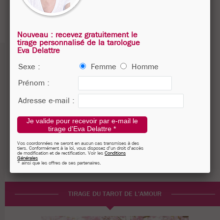
Nouveau : recevez gratuitement le
tirage personnalisé de la tarologue
Eva Delattre
Sexe :
Femme
Homme
Prénom :
Adresse e-mail :
Je valide pour recevoir par e-mail le
tirage d'Eva Delattre *
Vos coordonnées ne seront en aucun cas transmises à des
tiers. Conformément à la loi, vous disposez d'un droit d'accès
de modification et de rectification. Voir les
Conditions
Générales
* ainsi que les offres de ses partenaires.
TIRAGE DU TAROT DE L'AMOUR