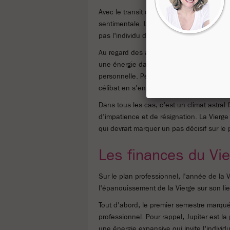
Avec le transit de Jupiter à partir du 16 j
sentimentale. Le climat astral indique un
pas l'individu de signe Vierge indifférent.
Au regard des autres astres, on observe 
une énergie dangereuse. Celle-ci amène l
personnelle. Peut être est-ce le moyen de
célibat en s'engageant sur le plan sentim
Dans tous les cas, c'est un climat astral
d'impatience et de résignation. La Vierge 
qui devrait marquer un pas décisif sur le 
Les finances du Vi
Sur le plan professionnel, l'année de la
l'épanouissement de la Vierge sur son lieu
Tout d'abord, le premier semestre marqué 
professionnel. Pour rappel, Jupiter est l
une énergie expansive qui invite l'indiv