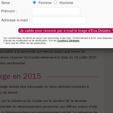
Sexe :
Femme
Homme
uillet, la Vierge pourra placer beaucoup d'espoir dans sa vie
Prénom :
e rencontre ou fait référence à une personne qui ne laissera
Adresse e-mail :
la présence de Pluton dans le secteur de l'amour qui diffuse
Je valide pour recevoir par e-mail le tirage d'Eva Delattre *
'individu à remettre en question sa situation amoureuse
 l'inviter à se rapprocher de quelqu'un afin de quitter son
Vos coordonnées ne seront en aucun cas transmises à des tiers. Conformément à la loi, vous disposez d
d'accès de modification et de rectification. Voir les
Conditions Générales
ental.
* ainsi que les offres de ses partenaires.
 favorable à la rencontre qui met en avant une forme de
devra observer tout particulièrement la date du 16 juillet 2015
plan sentimental.
erge en 2015
 Vierge devrait être découpée en deux périodes propices à
 de travail.
par la présence de Jupiter sur le secteur de la réussite
a planète du développement personnel, qui diffuse autour d'elle
idu à s'épanouir dans son environnement social. La présence de