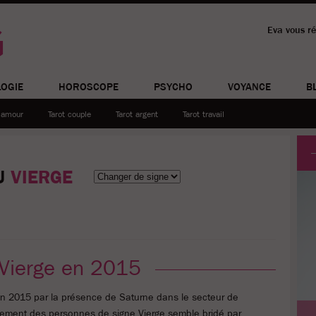
G
Eva vous r
OGIE
HOROSCOPE
PSYCHO
VOYANCE
B
t amour
tarot couple
tarot argent
tarot travail
U
VIERGE
 Vierge en 2015
 en 2015 par la présence de Saturne dans le secteur de
sement des personnes de signe Vierge semble bridé par