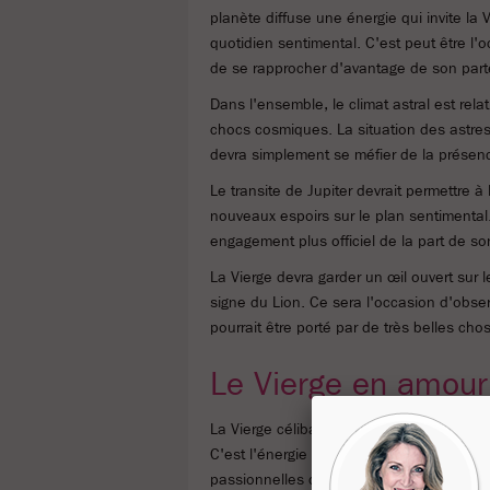
planète diffuse une énergie qui invite la
quotidien sentimental. C'est peut être l
de se rapprocher d'avantage de son part
Dans l'ensemble, le climat astral est rela
chocs cosmiques. La situation des astres
devra simplement se méfier de la présenc
Le transite de Jupiter devrait permettre à
nouveaux espoirs sur le plan sentimental
engagement plus officiel de la part de so
La Vierge devra garder un œil ouvert sur le 
signe du Lion. Ce sera l'occasion d'obs
pourrait être porté par de très belles cho
Le Vierge en amour 
La Vierge célibataire pour s'appuyer sur 
C'est l'énergie individuelle d'Uranus qui 
passionnelles dans lesquelles elle s'eng