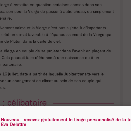
 Vierge à remettre en question certaines choses dans son
'occasion pour la Vierge de passer à autre chose, ou simplement
enaire.
tivement calme et la Vierge n'est pas sujette à d'importants
 créé un climat favorable à l'épanouissement de la Vierge qui
e de Pluton dans la carte du ciel.
 la Vierge en couple de se projeter dans l'avenir en plaçant de
. Cela pourrait faire référence à une naissance ou à un
n partenaire.
16 juillet, date à partir de laquelle Jupiter transite vers le
erver un changement de climat au sein de son couple qui
ses.
: célibataire
la présence d'Uranus dans le secteur de la passion et du désir.
Nouveau : recevez gratuitement le tirage personnalisé de la t
devrait permettre à la Vierge d'avancer et de vivre des relations
Eva Delattre
age tant sur le plan sentimental que personnel.