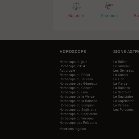
Balance
Scorpion
Sag
HOROSCOPE
SIGNE ASTR
Horoscope du jour
Le Bélier
Horoscope 2014
Le Taureau
Astrologie
Les Gémeaux
Horoscope du Bélier
Le Cancer
Horoscope du Taureau
Le Lion
Horoscope des Gémeaux
La Vierge
Horoscope du Cancer
La Balance
Horoscope du Lion
Le Scorpion
Horoscope de la Vierge
Le Sagittaire
Horoscope de la Balance
Le Capricorne
Horoscope du Scorpion
Le Verseau
Horoscope du Sagittaire
Les Poissons
Horoscope du Capricorne
Horoscope du Verseau
Horoscope des Poissons
Mentions légales