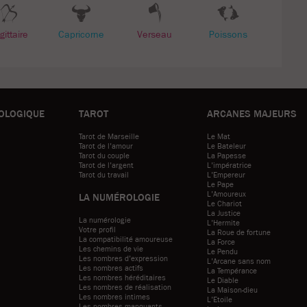
ittaire
Capricorne
Verseau
Poissons
OLOGIQUE
TAROT
ARCANES MAJEURS
Tarot de Marseille
Le Mat
Tarot de l'amour
Le Bateleur
Tarot du couple
La Papesse
Tarot de l'argent
L'impératrice
Tarot du travail
L'Empereur
Le Pape
L'Amoureux
LA NUMÉROLOGIE
Le Chariot
La Justice
La numérologie
L'Hermite
Votre profil
La Roue de fortune
La compatibilité amoureuse
La Force
Les chemins de vie
Le Pendu
Les nombres d'expression
L'Arcane sans nom
Les nombres actifs
La Tempérance
Les nombres héréditaires
Le Diable
Les nombres de réalisation
La Maison-dieu
Les nombres intimes
L'Etoile
Les nombres manquants