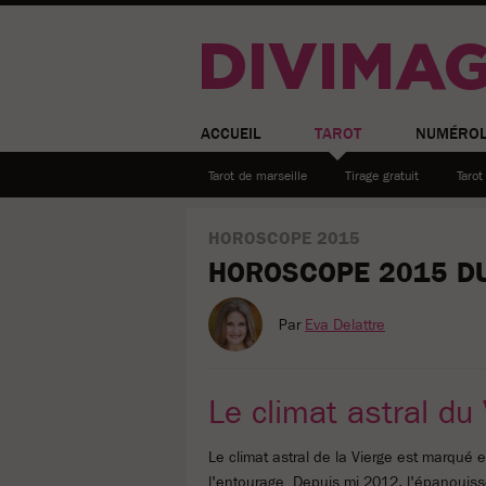
DIVIMA
ACCUEIL
TAROT
NUMÉROL
tarot de marseille
tirage gratuit
taro
HOROSCOPE 2015
HOROSCOPE 2015 D
Par
Eva Delattre
Le climat astral du
Le climat astral de la Vierge est marqué
l'entourage. Depuis mi 2012, l'épanouis