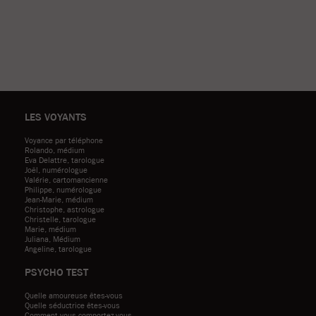
LES VOYANTS
Voyance par téléphone
Rolando, médium
Eva Delattre, tarologue
Joël, numérologue
Valérie, cartomancienne
Philippe, numérologue
Jean-Marie, médium
Christophe, astrologue
Christelle, tarologue
Marie, médium
Juliana, Médium
Angeline, tarologue
PSYCHO TEST
Quelle amoureuse êtes-vous
Quelle séductrice êtes-vous
Comment vous comportez-vous