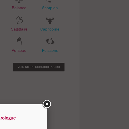
Balance
Scorpion
Sagittaire
Capricorne
Verseau
Poissons
VOIR NOTRE RUBRIQUE ASTRO
arologue