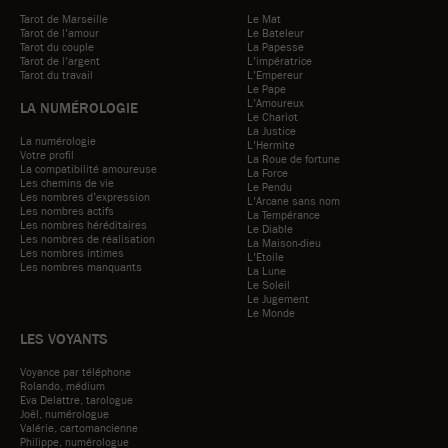
Tarot de Marseille
Le Mat
Tarot de l'amour
Le Bateleur
Tarot du couple
La Papesse
Tarot de l'argent
L'impératrice
Tarot du travail
L'Empereur
Le Pape
L'Amoureux
LA NUMÉROLOGIE
Le Chariot
La Justice
La numérologie
L'Hermite
Votre profil
La Roue de fortune
La compatibilité amoureuse
La Force
Les chemins de vie
Le Pendu
Les nombres d'expression
L'Arcane sans nom
Les nombres actifs
La Tempérance
Les nombres héréditaires
Le Diable
Les nombres de réalisation
La Maison-dieu
Les nombres intimes
L'Etoile
Les nombres manquants
La Lune
Le Soleil
Le Jugement
Le Monde
LES VOYANTS
Voyance par téléphone
Rolando, médium
Eva Delattre, tarologue
Joël, numérologue
Valérie, cartomancienne
Philippe, numérologue