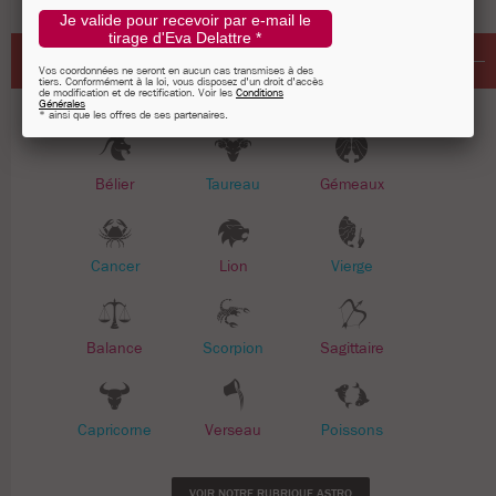
Je valide pour recevoir par e-mail le
tirage d'Eva Delattre *
SIGNES ASTROLOGIQUES
Vos coordonnées ne seront en aucun cas transmises à des
tiers. Conformément à la loi, vous disposez d'un droit d'accès
de modification et de rectification. Voir les
Conditions
Générales
* ainsi que les offres de ses partenaires.
Bélier
Taureau
Gémeaux
Cancer
Lion
Vierge
Balance
Scorpion
Sagittaire
Capricorne
Verseau
Poissons
VOIR NOTRE RUBRIQUE ASTRO