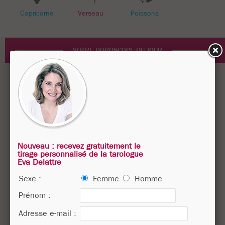
Capricorne
Verseau
Poissons
VOTRE HOROSCOPE DU JOUR
Nouveau : recevez gratuitement le
tirage personnalisé de la tarologue
Eva Delattre
Sexe :
Femme
Homme
Prénom :
Adresse e-mail :